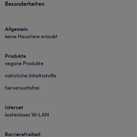
Was unsere Kunden über Toni sagen
Talentiert
5
Besonderheiten
Friseur
Gesicht
Professionell
8
Freundlich
6
Kompetent
5
Allgemein
keine Haustiere erlaubt
Produkte
vegane Produkte
natürliche Inhaltsstoffe
tierversuchsfrei
Internet
kostenloses W-LAN
Barrierefreiheit