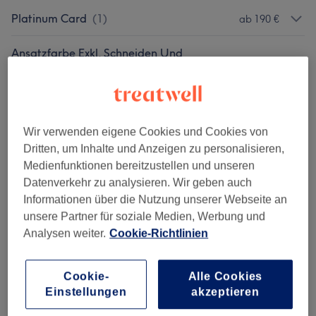
Platinum Card
(
1
)
ab 190 €
Ansatzfarbe Exkl. Schneiden Und
ab 65 €
Styling
(
2
)
Damen - Haarschnitte & Stylings
(
4
)
ab 12 €
Wir verwenden eigene Cookies und Cookies von
Damen - Farbe & Coloration
(
5
)
ab 10 €
Dritten, um Inhalte und Anzeigen zu personalisieren,
Medienfunktionen bereitzustellen und unseren
Herren - Haarschnitte & Stylings
(
2
)
ab 16 €
Datenverkehr zu analysieren. Wir geben auch
Informationen über die Nutzung unserer Webseite an
Herren - Farbe & Grauhaarkaschierung
(
2
)
75 €
unsere Partner für soziale Medien, Werbung und
Analysen weiter.
Cookie-Richtlinien
Kinder - Haarschnitte & Stylings
(
1
)
30 €
Cookie-
Alle Cookies
Haarkuren & Pflege
(
2
)
ab 12 €
Einstellungen
akzeptieren
Haarverlängerung & Haarverdichtung
(
2
)
ab 120 €