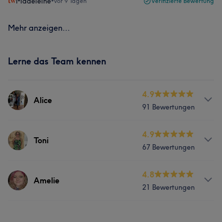
Madeleine
•
vor 9 Tagen
Verifizierte Bewertung
Mehr anzeigen...
Lerne das Team kennen
4.9
Alice
91 Bewertungen
Services
4.9
Toni
67 Bewertungen
Friseur
Gesicht
Services
4.8
Amelie
Was unsere Kunden über Alice sagen
21 Bewertungen
Nägel
Friseur
Gesicht
Professionell
17
Kompetent
15
Sympathisch
6
Services