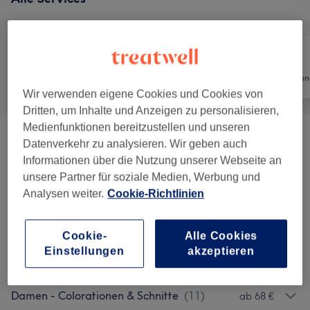
Alle
Friseur
Haarentfernun
Wir verwenden eigene Cookies und Cookies von
Dritten, um Inhalte und Anzeigen zu personalisieren,
Medienfunktionen bereitzustellen und unseren
Haarkuren & Pflege
(
2
)
ab 15 €
Datenverkehr zu analysieren. Wir geben auch
Informationen über die Nutzung unserer Webseite an
Coloration & Farbe
(
7
)
ab 40 €
unsere Partner für soziale Medien, Werbung und
Analysen weiter.
Cookie-Richtlinien
Damen - Haarschnitte & Stylings
(
14
)
ab 9 €
Cookie-
Alle Cookies
Damen - Colorationen, Schnitte &
Einstellungen
akzeptieren
ab 88 €
Föhnen
(
11
)
Damen - Colorationen & Schnitte
(
11
)
ab 68 €