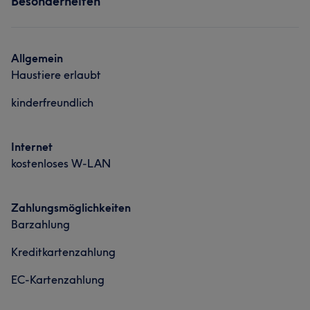
Besonderheiten
Friseur
Gesicht
Haarentfernung
Professionell
6
Kompetent
5
Was unsere Kunden über Kathrin sagen
Allgemein
Haustiere erlaubt
Kompetent
18
Sympathisch
17
Professionell
17
kinderfreundlich
Herzlich
16
Internet
kostenloses W-LAN
Zahlungsmöglichkeiten
Barzahlung
Kreditkartenzahlung
EC-Kartenzahlung