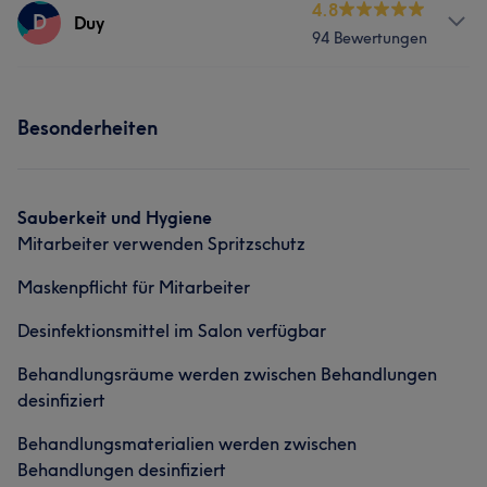
Services
4.8
D
Duy
94 Bewertungen
Nägel
Services
Was unsere Kunden über Trang sagen
Besonderheiten
Nägel
Erfahren
7
Aufmerksam
7
Kompetent
6
Freundlich
5
Sauberkeit und Hygiene
Mitarbeiter verwenden Spritzschutz
Maskenpflicht für Mitarbeiter
Desinfektionsmittel im Salon verfügbar
Behandlungsräume werden zwischen Behandlungen
desinfiziert
Behandlungsmaterialien werden zwischen
Behandlungen desinfiziert