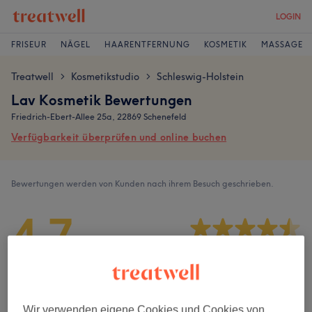
LOGIN
FRISEUR
NÄGEL
HAARENTFERNUNG
KOSMETIK
MASSAGE
Treatwell
Kosmetikstudio
Schleswig-Holstein
>
>
Lav Kosmetik Bewertungen
Friedrich-Ebert-Allee 25a, 22869 Schenefeld
Verfügbarkeit überprüfen und online buchen
Bewertungen werden von Kunden nach ihrem Besuch geschrieben.
4,7
117 Bewertungen
Ambiente
Wir verwenden eigene Cookies und Cookies von