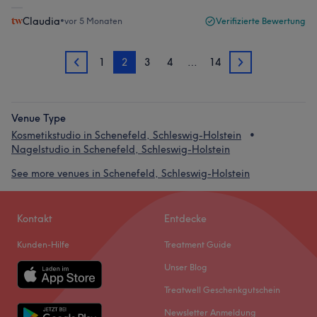
Claudia
•
vor 5 Monaten
Verifizierte Bewertung
1
2
3
4
…
14
1
3
Venue Type
Kosmetikstudio in Schenefeld, Schleswig-Holstein
Nagelstudio in Schenefeld, Schleswig-Holstein
See more venues in Schenefeld, Schleswig-Holstein
Kontakt
Entdecke
Kunden-Hilfe
Treatment Guide
Unser Blog
Treatwell Geschenkgutschein
Newsletter Anmeldung