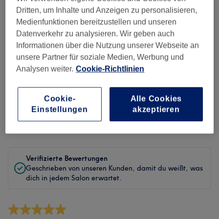
Sauberkeit
Dritten, um Inhalte und Anzeigen zu personalisieren,
Medienfunktionen bereitzustellen und unseren
Service
Datenverkehr zu analysieren. Wir geben auch
Informationen über die Nutzung unserer Webseite an
unsere Partner für soziale Medien, Werbung und
Analysen weiter.
Cookie-Richtlinien
Bewertungen filtern
Cookie-
Alle Cookies
Behandlung
Alle Bewertungen
Einstellungen
akzeptieren
Bewertung
Nach Sternen filtern
Verifizierte Bewertungen
Geschrieben von unseren Kunden, damit du weißt, was
dich in jedem Salon erwartet.