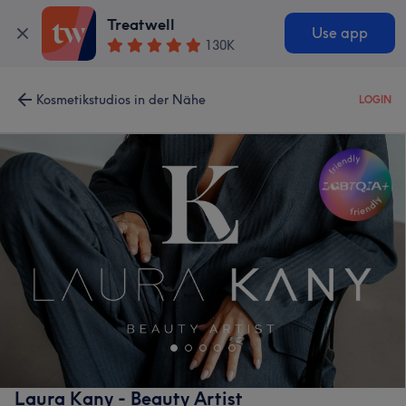
Treatwell
Use app
130K
Kosmetikstudios in der Nähe
LOGIN
Laura Kany - Beauty Artist