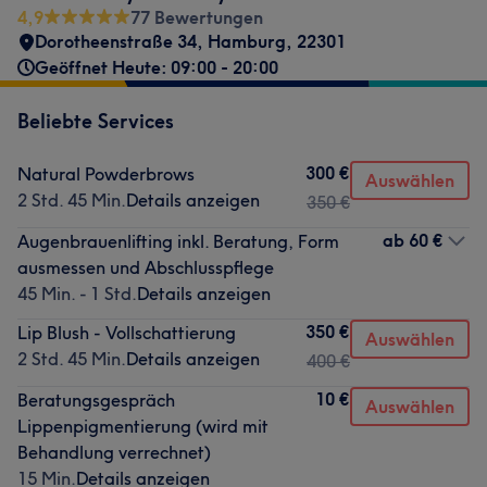
4,9
77 Bewertungen
Dorotheenstraße 34
,
Hamburg
,
22301
Geöffnet Heute: 09:00 - 20:00
Beliebte Services
300 €
Natural Powderbrows
Auswählen
2 Std. 45 Min.
Details anzeigen
350 €
ab
60 €
Augenbrauenlifting inkl. Beratung, Form
ausmessen und Abschlusspflege
45 Min. - 1 Std.
Details anzeigen
350 €
Lip Blush - Vollschattierung
Auswählen
2 Std. 45 Min.
Details anzeigen
400 €
10 €
Beratungsgespräch
Auswählen
Lippenpigmentierung (wird mit
Behandlung verrechnet)
15 Min.
Details anzeigen