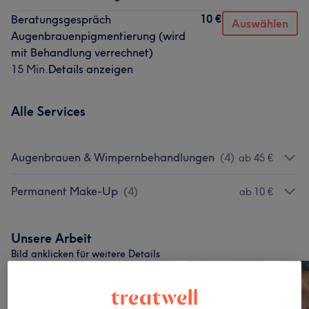
10 €
Beratungsgespräch
Auswählen
Augenbrauenpigmentierung (wird
mit Behandlung verrechnet)
15 Min.
Details anzeigen
Alle Services
Augenbrauen & Wimpernbehandlungen
(
4
)
ab 45 €
Permanent Make-Up
(
4
)
ab 10 €
Unsere Arbeit
Bild anklicken für weitere Details