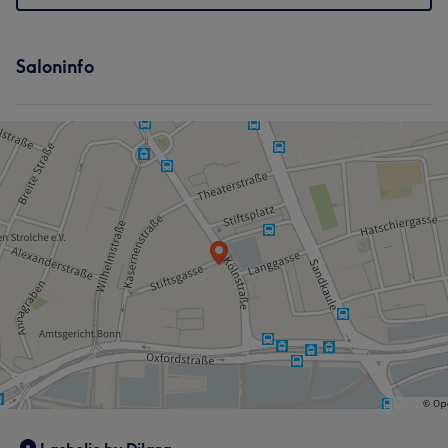
Saloninfo
Was unsere Kunden über Dilara sagen
Sympathisch
7
Freundlich
5
Herzlich
5