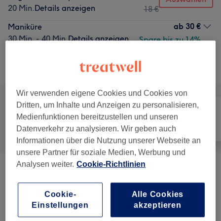
20 Min.
Details anzeigen
18 €
ab
30 €
Maniküre
30 Min. - 40 Min.
Details anzeigen
Spare bis zu 14%
Alle Services
Wir verwenden eigene Cookies und Cookies von
Dritten, um Inhalte und Anzeigen zu personalisieren,
Medienfunktionen bereitzustellen und unseren
Alle
Nägel
Gesicht
Datenverkehr zu analysieren. Wir geben auch
Informationen über die Nutzung unserer Webseite an
unsere Partner für soziale Medien, Werbung und
Analysen weiter.
Cookie-Richtlinien
Maniküre
(
2
)
ab 40,50 €
Cookie-
Alle Cookies
Nagelmodellage
(
7
)
ab 30 €
Einstellungen
akzeptieren