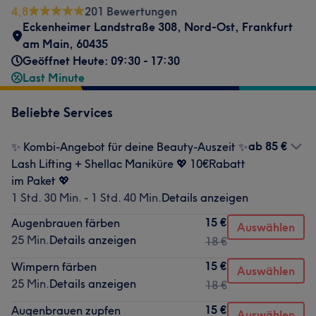
4,8
201 Bewertungen
Eckenheimer Landstraße 308
,
Nord-Ost
,
Frankfurt
am Main
,
60435
Geöffnet Heute: 09:30 - 17:30
Last Minute
Beliebte Services
ab
85 €
✨ Kombi-Angebot für deine Beauty-Auszeit ✨
Lash Lifting + Shellac Maniküre 💖 10€Rabatt
im Paket 💖
1 Std. 30 Min. - 1 Std. 40 Min.
Details anzeigen
15 €
Augenbrauen färben
Auswählen
25 Min.
Details anzeigen
18 €
15 €
Wimpern färben
Auswählen
25 Min.
Details anzeigen
18 €
15 €
Augenbrauen zupfen
Auswählen