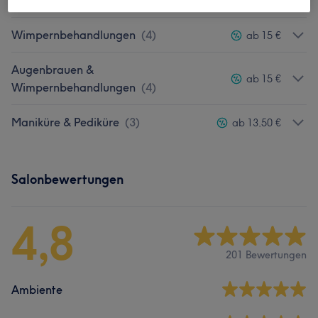
Wimpernverlängerungen
(
5
)
ab 27 €
Wimpernbehandlungen
(
4
)
ab 15 €
Augenbrauen &
ab 15 €
Wimpernbehandlungen
(
4
)
Maniküre & Pediküre
(
3
)
ab 13,50 €
Salonbewertungen
4,8
201 Bewertungen
Ambiente