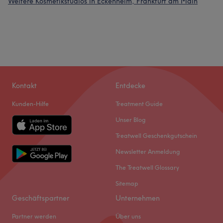
Weitere Kosmetikstudios in Eckenheim, Frankfurt am Main
Kontakt
Entdecke
Kunden-Hilfe
Treatment Guide
Unser Blog
Treatwell Geschenkgutschein
Newsletter Anmeldung
The Treatwell Glossary
Sitemap
Geschäftspartner
Unternehmen
Partner werden
Über uns