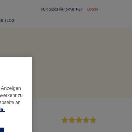
FÜR GESCHÄFTSPARTNER
LOGIN
ER BLOG
d Anzeigen
nverkehr zu
ebseite an
e-
rvice