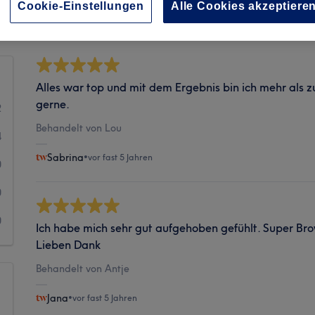
Sauberkeit
Cookie-Einstellungen
Alle Cookies akzeptiere
Alles war top und mit dem Ergebnis bin ich mehr als 
gerne.
2
Behandelt von Lou
4
Sabrina
•
vor fast 5 Jahren
0
0
0
Ich habe mich sehr gut aufgehoben gefühlt. Super Brow
Lieben Dank
Behandelt von Antje
Jana
•
vor fast 5 Jahren