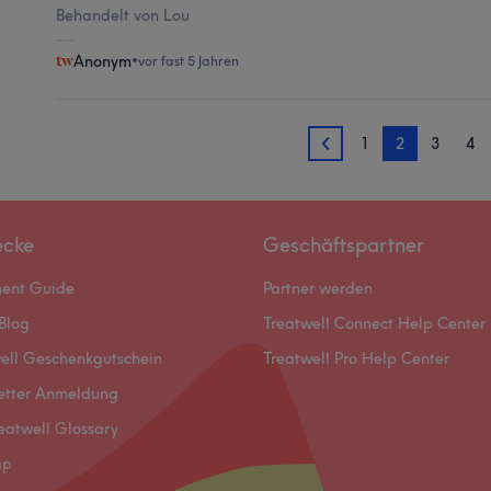
Behandelt von Lou
Anonym
•
vor fast 5 Jahren
1
2
3
4
1
ecke
Geschäftspartner
ment Guide
Partner werden
Blog
Treatwell Connect Help Center
ell Geschenkgutschein
Treatwell Pro Help Center
etter Anmeldung
eatwell Glossary
ap