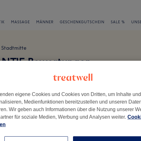
IK
MASSAGE
MÄNNER
GESCHENKGUTSCHEIN
SALE %
UNS
Stadtmitte
ANTJE Bewertungen
Düsseldorf
en
enden eigene Cookies und Cookies von Dritten, um Inhalte un
nalisieren, Medienfunktionen bereitzustellen und unseren Date
ren. Wir geben auch Informationen über die Nutzung unserer W
artner für soziale Medien, Werbung und Analysen weiter.
Cooki
ch geschrieben.
ien
Ambiente
Se