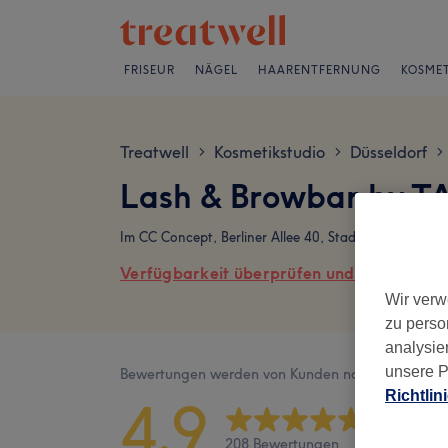
FRISEUR
NÄGEL
HAARENTFERNUNG
KOSMET
Treatwell
Kosmetikstudio
Düsseldorf
>
>
>
Lash & Browbar by T
Im CC Concept, Berliner Allee 40, Stadtmitte, 40212 
Verfügbarkeit überprüfen und online buch
Wir verw
zu perso
analysie
unsere P
Bewertungen werden von Kunden nach ihrem Besu
Richtlin
4,9
208 Bewertungen