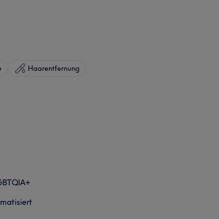
e
Haarentfernung
GBTQIA+
imatisiert