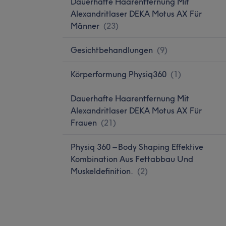
Dauerhafte Haarentfernung Mit
Alexandritlaser DEKA Motus AX Für
Männer
(
23
)
Gesichtbehandlungen
(
9
)
Körperformung Physiq360
(
1
)
Dauerhafte Haarentfernung Mit
Alexandritlaser DEKA Motus AX Für
Frauen
(
21
)
Physiq 360 – Body Shaping Effektive
Kombination Aus Fettabbau Und
Muskeldefinition.
(
2
)