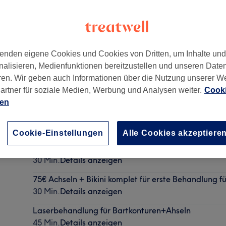
enden eigene Cookies und Cookies von Dritten, um Inhalte un
nalisieren, Medienfunktionen bereitzustellen und unseren Date
ren. Wir geben auch Informationen über die Nutzung unserer W
artner für soziale Medien, Werbung und Analysen weiter.
Cooki
ien
Straffung, Muskelaufbau und Fettreduktion.
30 Min. - 1 Std.
Details anzeigen
Cookie-Einstellungen
Alle Cookies akzeptiere
Achseln+Bikini klasich für Teenager
30 Min.
Details anzeigen
75€ Achseln + Bikini komplet für erste Behandlung f
30 Min.
Details anzeigen
Laserbehandlung für Bartkonturen+Ahseln
45 Min.
Details anzeigen