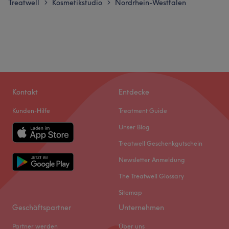
Treatwell
Kosmetikstudio
Nordrhein-Westfalen
>
>
Kontakt
Entdecke
Kunden-Hilfe
Treatment Guide
Unser Blog
Treatwell Geschenkgutschein
Newsletter Anmeldung
The Treatwell Glossary
Sitemap
Geschäftspartner
Unternehmen
Partner werden
Über uns