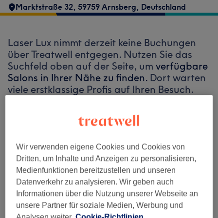
Marktstraße 32, 59759 Arnsberg, Deutschland
Laser Lux nimmt derzeit keine Buchungen
über Treatwell entgegen. Nutzen Sie das
Suchfeld oben auf der Seite, um
verfügbare
Salons in Ihrer Nähe zu finden.
Dort warten
viele erstklassige Profis auf Ihren Besuch.
Finde die besten Salons in deiner Nähe
Wir verwenden eigene Cookies und Cookies von
Dritten, um Inhalte und Anzeigen zu personalisieren,
Medienfunktionen bereitzustellen und unseren
Auf Treatwell finden
Datenverkehr zu analysieren. Wir geben auch
Informationen über die Nutzung unserer Webseite an
unsere Partner für soziale Medien, Werbung und
Analysen weiter.
Cookie-Richtlinien