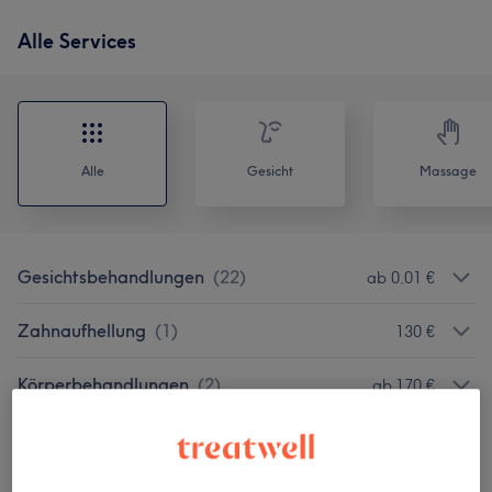
Alle Services
Alle
Gesicht
Massage
Gesichtsbehandlungen
(
22
)
ab 0,01 €
Zahnaufhellung
(
1
)
130 €
Körperbehandlungen
(
2
)
ab 170 €
Massagen
(
1
)
ab 70 €