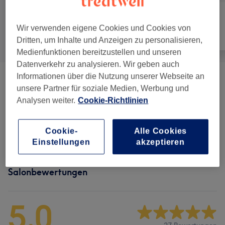
Wir verwenden eigene Cookies und Cookies von
Alle
Haarentfernung
Gesicht
Dritten, um Inhalte und Anzeigen zu personalisieren,
Medienfunktionen bereitzustellen und unseren
Datenverkehr zu analysieren. Wir geben auch
Informationen über die Nutzung unserer Webseite an
Dauerhafte Haarentfernung
(
12
)
ab 30 €
unsere Partner für soziale Medien, Werbung und
Analysen weiter.
Cookie-Richtlinien
Zahnaufhellung
(
1
)
ab 80 €
Gesichtsbehandlungen
(
4
)
Cookie-
Alle Cookies
ab 105 €
Einstellungen
akzeptieren
Salonbewertungen
5,0