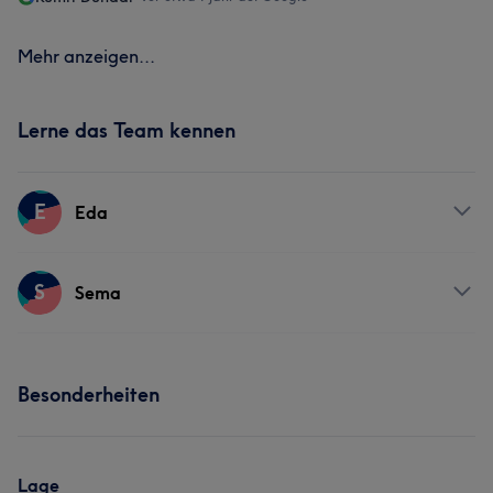
Mehr anzeigen...
Lerne das Team kennen
E
Eda
Services
S
Sema
Haarentfernung
Kosmetische Zahnmedizin
Services
Besonderheiten
Gesicht
Lage