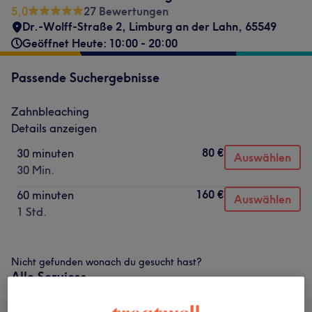
5,0
27 Bewertungen
Dr.-Wolff-Straße 2
,
Limburg an der Lahn
,
65549
Geöffnet Heute: 10:00 - 20:00
Passende Suchergebnisse
Zahnbleaching
Details anzeigen
80 €
30 minuten
Auswählen
30 Min.
160 €
60 minuten
Auswählen
1 Std.
Nicht gefunden wonach du gesucht hast?
Alle Services