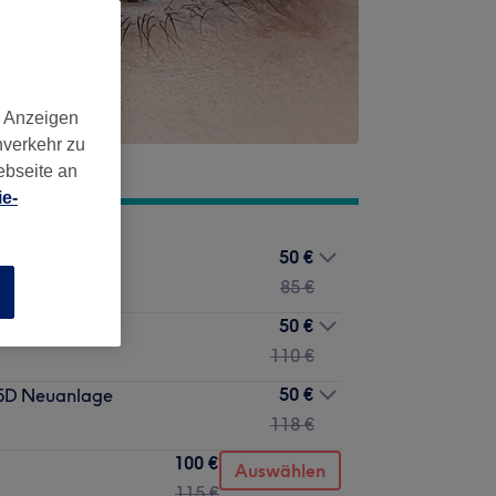
d Anzeigen
nverkehr zu
ebseite an
e-
50 €
D Neuanlage
85 €
n
50 €
hnik Neuanlage
110 €
50 €
/5D Neuanlage
118 €
100 €
Auswählen
115 €