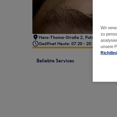
Wir verw
zu perso
Hans-Thoma-Straße 2
,
Potsdam, Innen
analysie
Geöffnet Heute: 07:20 - 20:00
unsere P
Richtlin
Beliebte Services