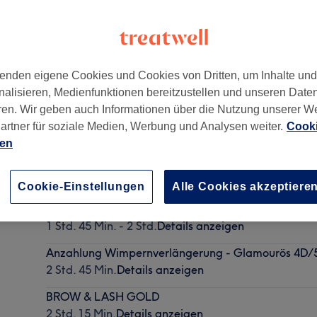
enden eigene Cookies und Cookies von Dritten, um Inhalte un
nalisieren, Medienfunktionen bereitzustellen und unseren Date
stadt
,
14467
ren. Wir geben auch Informationen über die Nutzung unserer W
artner für soziale Medien, Werbung und Analysen weiter.
Cooki
ien
AnzahlungWimpernverlängerung - Natürlich 2D/3
2 Std. - 2 Std. 30 Min.
Details anzeigen
Cookie-Einstellungen
Alle Cookies akzeptiere
Anzahlung Wimpernverlängerung - Classic 1:1 Tec
1 Std. 45 Min. - 2 Std.
Details anzeigen
Anzahlung Wimpernverlängerung - Glamourös 4D
2 Std. 45 Min.
Details anzeigen
BROW & LASH GOLD
2 Std. 15 Min.
Details anzeigen