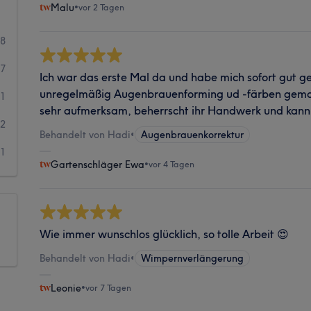
Malu
•
vor 2 Tagen
68
57
Ich war das erste Mal da und habe mich sofort gut gef
unregelmäßig Augenbrauenforming ud -färben gemach
1
sehr aufmerksam, beherrscht ihr Handwerk und kann 
2
Behandelt von Hadi
•
Augenbrauenkorrektur
1
Gartenschläger Ewa
•
vor 4 Tagen
Wie immer wunschlos glücklich, so tolle Arbeit 😍
Behandelt von Hadi
•
Wimpernverlängerung
Leonie
•
vor 7 Tagen