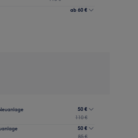
ab
60 €
50 €
 Neuanlage
110 €
50 €
uanlage
85 €