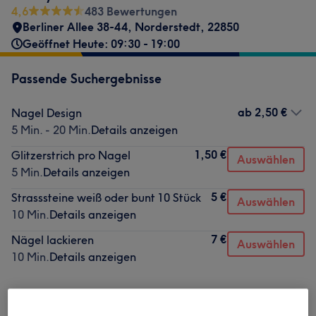
4,6
483 Bewertungen
Berliner Allee 38-44
,
Norderstedt
,
22850
Geöffnet Heute: 09:30 - 19:00
Passende Suchergebnisse
ab
2,50 €
Nagel Design
5 Min. - 20 Min.
Details anzeigen
1,50 €
Glitzerstrich pro Nagel
Auswählen
5 Min.
Details anzeigen
5 €
Strasssteine weiß oder bunt 10 Stück
Auswählen
10 Min.
Details anzeigen
7 €
Nägel lackieren
Auswählen
10 Min.
Details anzeigen
Nicht gefunden wonach du gesucht hast?
Alle Services