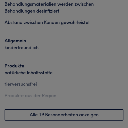
Behandlungsmaterialien werden zwischen
Leidenschaft!
Behandlungen desinfiziert
Services
Abstand zwischen Kunden gewährleistet
Nägel
Körper
Gesicht
Massage
Allgemein
Haarentfernung
Kosmetische Zahnmedizin
kinderfreundlich
Portfolio
Produkte
natürliche Inhaltsstoffe
tierversuchsfrei
Produkte aus der Region
Alle 19 Besonderheiten anzeigen