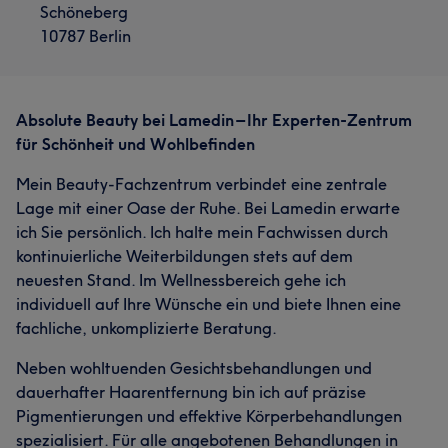
Schöneberg
10787 Berlin
Absolute Beauty bei Lamedin – Ihr Experten-Zentrum
für Schönheit und Wohlbefinden
Mein Beauty-Fachzentrum verbindet eine zentrale
Lage mit einer Oase der Ruhe. Bei Lamedin erwarte
ich Sie persönlich. Ich halte mein Fachwissen durch
kontinuierliche Weiterbildungen stets auf dem
neuesten Stand. Im Wellnessbereich gehe ich
Was unsere Kunden über Gönül sagen
individuell auf Ihre Wünsche ein und biete Ihnen eine
fachliche, unkomplizierte Beratung.
Professionell
30
Freundlich
12
Erfahren
10
Neben wohltuenden Gesichtsbehandlungen und
Kompetent
9
dauerhafter Haarentfernung bin ich auf präzise
Pigmentierungen und effektive Körperbehandlungen
spezialisiert. Für alle angebotenen Behandlungen in