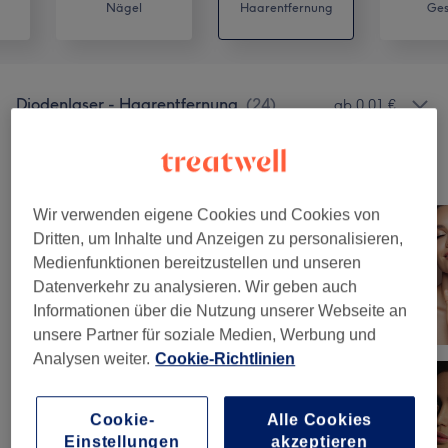
Nägel
Haarentfernung
Ges
Diodenlaser - Haarentfernung
(
24
)
ab 0,01 €
Unsere Arbeit
Bild anklicken für weitere Details
Wir verwenden eigene Cookies und Cookies von
Dritten, um Inhalte und Anzeigen zu personalisieren,
Medienfunktionen bereitzustellen und unseren
Datenverkehr zu analysieren. Wir geben auch
Informationen über die Nutzung unserer Webseite an
unsere Partner für soziale Medien, Werbung und
Analysen weiter.
Cookie-Richtlinien
Cookie-
Alle Cookies
Einstellungen
akzeptieren