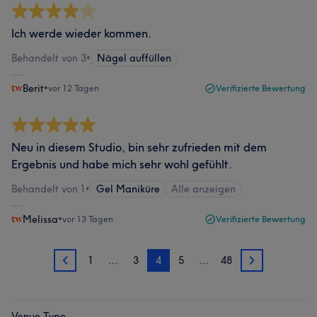
Ich werde wieder kommen.
Behandelt von 3
•
Nägel auffüllen
Berit
•
vor 12 Tagen
Verifizierte Bewertung
Neu in diesem Studio, bin sehr zufrieden mit dem
Ergebnis und habe mich sehr wohl gefühlt.
Behandelt von 1
•
Gel Maniküre
Alle anzeigen
Melissa
•
vor 13 Tagen
Verifizierte Bewertung
1
…
3
4
5
…
48
3
5
Venue Type