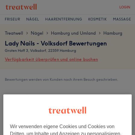
LOGIN
FRISEUR
NÄGEL
HAARENTFERNUNG
KOSMETIK
MASSAGE
Treatwell
Nägel
Hamburg und Umland
Hamburg
>
>
>
Lady Nails - Volksdorf Bewertungen
Groten Hoff 3, Volksdorf, 22359 Hamburg
Verfügbarkeit überprüfen und online buchen
Bewertungen werden von Kunden nach ihrem Besuch geschrieben.
4,8
334 Bewertungen
Ambiente
Wir verwenden eigene Cookies und Cookies von
Dritten, um Inhalte und Anzeigen zu personalisieren,