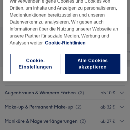
30 Min.
Details anzeigen
Wir verwenden eigene Cookies und Cookies von
Dritten, um Inhalte und Anzeigen zu personalisieren,
Medienfunktionen bereitzustellen und unseren
Alle Services
Datenverkehr zu analysieren. Wir geben auch
Informationen über die Nutzung unserer Webseite an
unsere Partner für soziale Medien, Werbung und
Analysen weiter.
Cookie-Richtlinien
Alle
Nägel
Haarentfernun
Cookie-
Alle Cookies
Einstellungen
akzeptieren
Gesichtsbehandlungen
(
4
)
ab 79 €
Augenbrauen & Wimpern Färben
(
3
)
ab 10 €
Make-up & Permanent Make-up
(
2
)
ab 32 €
Maniküre & Nagelverlängerungen
(
2
)
ab 27 €