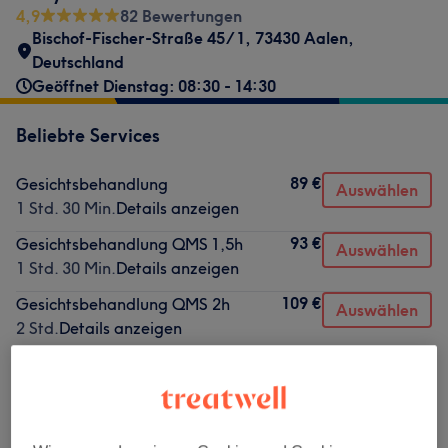
4,9
82 Bewertungen
Bischof-Fischer-Straße 45/1, 73430 Aalen,
Deutschland
Geöffnet Dienstag: 08:30 - 14:30
Beliebte Services
89 €
Gesichtsbehandlung
Auswählen
1 Std. 30 Min.
Details anzeigen
93 €
Gesichtsbehandlung QMS 1,5h
Auswählen
1 Std. 30 Min.
Details anzeigen
109 €
Gesichtsbehandlung QMS 2h
Auswählen
2 Std.
Details anzeigen
8,50 €
Solarium
Auswählen
30 Min.
Details anzeigen
20 €
Wimpern & Augenbrauen färben
Auswählen