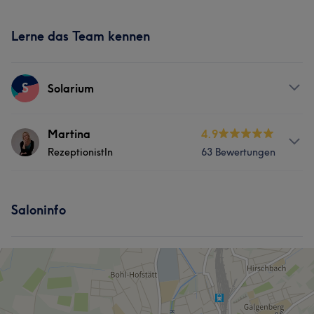
Lerne das Team kennen
S
Solarium
Services
Martina
4.9
RezeptionistIn
63 Bewertungen
Körper
Services
Saloninfo
Nägel
Gesicht
Haarentfernung