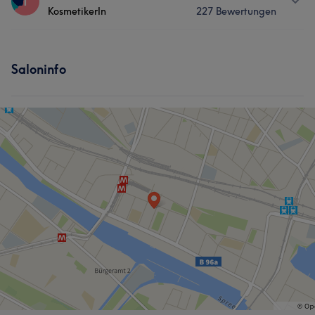
T
KosmetikerIn
227 Bewertungen
Nägel
Gesicht
Massage
Services
Haarentfernung
Saloninfo
Nägel
Körper
Gesicht
Massage
Haarentfernung
Was unsere Kunden über Thuy sagen
Professionell
9
Kompetent
8
Freundlich
6
Herzlich
5