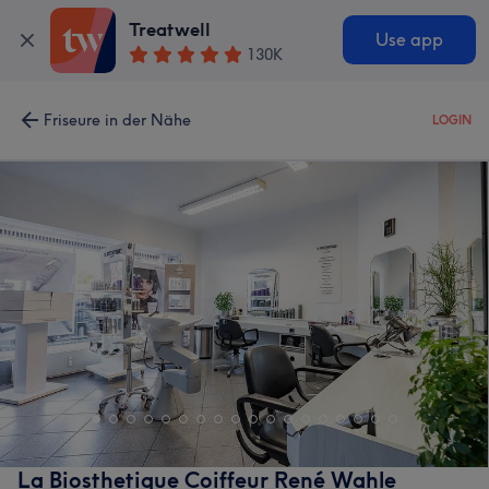
Treatwell
Use app
130K
Friseure in der Nähe
LOGIN
La Biosthetique Coiffeur René Wahle