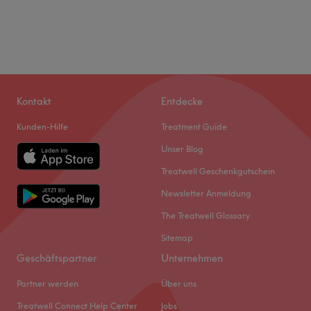
Kontakt
Entdecke
Kunden-Hilfe
Treatment Guide
Unser Blog
Treatwell Geschenkgutschein
Newsletter Anmeldung
The Treatwell Glossary
Sitemap
Geschäftspartner
Unternehmen
Partner werden
Über uns
Treatwell Connect Help Center
Jobs