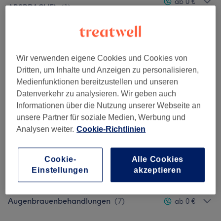
ab 0 €
ABSPRACHE)
(
1
)
Unterspritzungen Mit Hyaluronsäure
(
4
)
ab 85 €
Permanent Make-Up
(
2
)
ab 95 €
Wir verwenden eigene Cookies und Cookies von
Dritten, um Inhalte und Anzeigen zu personalisieren,
Wimpernbehandlungen
(
4
)
ab 10 €
Medienfunktionen bereitzustellen und unseren
Datenverkehr zu analysieren. Wir geben auch
Nageldesign
(
7
)
ab 1 €
Informationen über die Nutzung unserer Webseite an
unsere Partner für soziale Medien, Werbung und
Kosmetisches Ausreinigen
(
1
)
75 €
Analysen weiter.
Cookie-Richtlinien
Gesichtsbehandlungen
(
2
)
ab 71 €
Cookie-
Alle Cookies
Einstellungen
akzeptieren
Braut Styling
(
1
)
200 €
Augenbrauenbehandlungen
(
7
)
ab 0 €