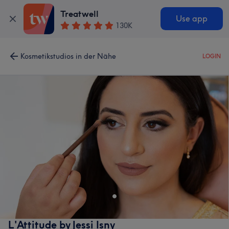
Treatwell
Use app
130K
Kosmetikstudios in der Nähe
LOGIN
L'Attitude by Jessi Isny