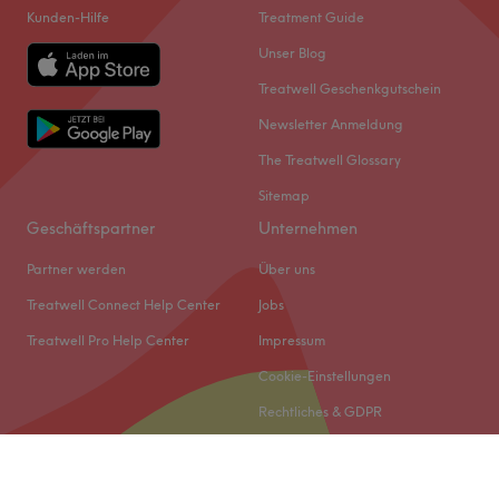
Kunden-Hilfe
Treatment Guide
Unser Blog
Treatwell Geschenkgutschein
Newsletter Anmeldung
The Treatwell Glossary
Sitemap
Geschäftspartner
Unternehmen
Partner werden
Über uns
Treatwell Connect Help Center
Jobs
Treatwell Pro Help Center
Impressum
Cookie-Einstellungen
Rechtliches & GDPR
© 2026 Treatwell DACH GmbH