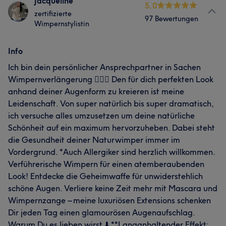
Jacqueline
5.0
zertifizierte
97 Bewertungen
Wimpernstylistin
Info
Ich bin dein persönlicher Ansprechpartner in Sachen
Wimpernverlängerung 🧏🏻‍♀️ Den für dich perfekten Look
anhand deiner Augenform zu kreieren ist meine
Leidenschaft. Von super natürlich bis super dramatisch,
ich versuche alles umzusetzen um deine natürliche
Schönheit auf ein maximum hervorzuheben. Dabei steht
die Gesundheit deiner Naturwimper immer im
Vordergrund. *Auch Allergiker sind herzlich willkommen.
Verführerische Wimpern für einen atemberaubenden
Look! Entdecke die Geheimwaffe für unwiderstehlich
schöne Augen. Verliere keine Zeit mehr mit Mascara und
Wimpernzange – meine luxuriösen Extensions schenken
Dir jeden Tag einen glamourösen Augenaufschlag.
Warum Du es lieben wirst ⬇️ **Langanhaltender Effekt: