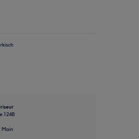
rkisch
riseur
e 124B
m Main