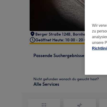
Wir verw
zu perso
Berger Straße 124B
,
Bornheim
,
Frankfu
analysie
Geöffnet Heute: 10:00 - 20:00
unsere P
Richtlin
Passende Suchergebnisse
Nicht gefunden wonach du gesucht hast?
Alle Services