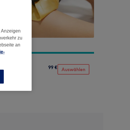
d Anzeigen
nverkehr zu
ebseite an
e-
99 €
s
Auswählen
n