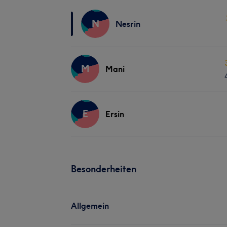
N
Nesrin
M
Mani
E
Ersin
Besonderheiten
Allgemein