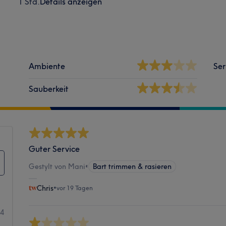
1 Std.
Details anzeigen
Ambiente
Ser
Sauberkeit
Guter Service
Gestylt von Mani
•
Bart trimmen & rasieren
Chris
•
vor 19 Tagen
24