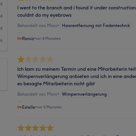
4
I went to the branch and i found it under construction
couldnt do my eyebrows
4
Behandelt von Mani
•
Haarentfernung mit Fadentechnik
4
Rania
•
vor 4 Monaten
16
Ich kam zu meinem Termin und eine Mitarbeiterin teilt
Wimpernverlängerung anbieten und ich in eine ander
es besagte Mitarbeiterin nicht gibt
Behandelt von Mani
•
Wimpernverlängerung
Estelle
•
vor 5 Monaten