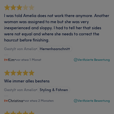
I was told Amelia does not work there anymore. Another
woman was assigned to me but she was very
inexperienced and sloppy. I had to tell her that sides
were not equal and where she needs to correct the
haurcut before finishing.
Gestylt von Amelia
•
Herrenhaarschnitt
Kim
•
vor etwa 1 Monat
Verifizierte Bewertung
Wie immer alles bestens
Gestylt von Amelia
•
Styling & Föhnen
Christina
•
vor etwa 2 Monaten
Verifizierte Bewertung