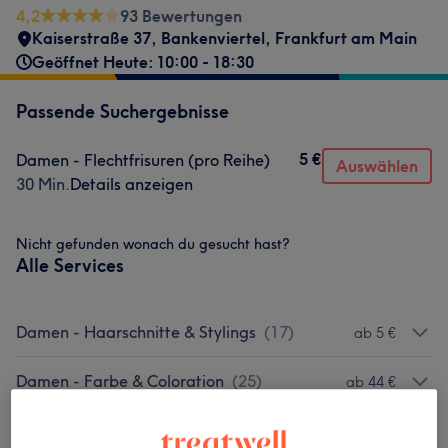
4,2
93 Bewertungen
Kaiserstraße 37
,
Bankenviertel
,
Frankfurt am Main
Geöffnet Heute: 10:00 - 18:30
Passende Suchergebnisse
5 €
Damen - Flechtfrisuren (pro Reihe)
Auswählen
30 Min.
Details anzeigen
Nicht gefunden wonach du gesucht hast?
Alle Services
Damen - Haarschnitte & Stylings
(
17
)
ab 5 €
Damen - Farbe & Coloration
(
25
)
ab 44 €
Herren - Haarschnitte & Stylings
(
2
)
ab 20 €