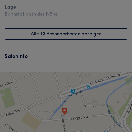
Lage
Bahnstation in der Nähe
Alle 13 Besonderheiten anzeigen
Saloninfo
Was unsere Kunden über Paulina sagen
Professionell
20
Erfahren
10
Sympathisch
9
Freundlich
9