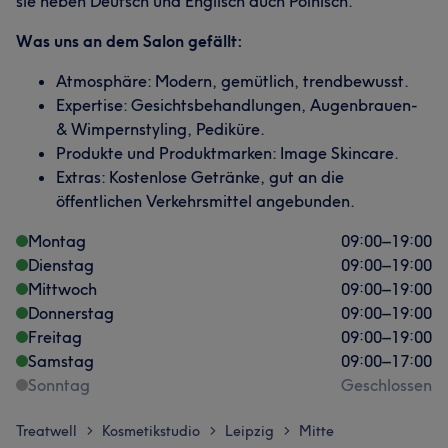
sie neben Deutsch und Englisch auch Polnisch.
Was uns an dem Salon gefällt:
Atmosphäre: Modern, gemütlich, trendbewusst.
Expertise: Gesichtsbehandlungen, Augenbrauen-
& Wimpernstyling, Pediküre.
Produkte und Produktmarken: Image Skincare.
Extras: Kostenlose Getränke, gut an die
öffentlichen Verkehrsmittel angebunden.
Montag
09:00
–
19:00
Dienstag
09:00
–
19:00
Mittwoch
09:00
–
19:00
Donnerstag
09:00
–
19:00
Freitag
09:00
–
19:00
Samstag
09:00
–
17:00
Sonntag
Geschlossen
Treatwell
Kosmetikstudio
Leipzig
Mitte
>
>
>