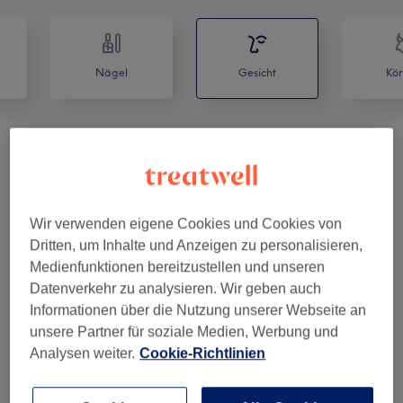
Nägel
Gesicht
Kör
Kosmetologische Beratung
(
1
)
35 €
Einstiegsbehandlung Und Hautanalyse
(
3
)
ab 89 €
Wir verwenden eigene Cookies und Cookies von
I PEEL Kollektion Von Image Skincare
(
7
)
ab 115 €
Dritten, um Inhalte und Anzeigen zu personalisieren,
Medienfunktionen bereitzustellen und unseren
Hauterneuernde
Datenverkehr zu analysieren. Wir geben auch
ab 0 €
Gesichtsbehandlungen
(
9
)
Informationen über die Nutzung unserer Webseite an
unsere Partner für soziale Medien, Werbung und
Analysen weiter.
Cookie-Richtlinien
GESICHTSBEHANDLUNGEN GLOW
(
10
)
ab 49 €
Augenbrauen & Wimpernbehandlungen
(
5
)
ab 15 €