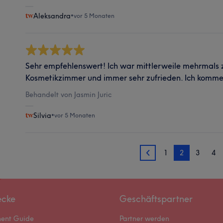
Aleksandra
•
vor 5 Monaten
Sehr empfehlenswert! Ich war mittlerweile mehrmals
Kosmetikzimmer und immer sehr zufrieden. Ich komme
Behandelt von Jasmin Juric
Silvia
•
vor 5 Monaten
1
2
3
4
1
ecke
Geschäftspartner
ment Guide
Partner werden