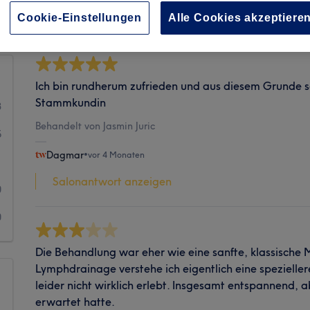
Sauberkeit
Cookie-Einstellungen
Alle Cookies akzeptiere
Ich bin rundherum zufrieden und aus diesem Grunde s
Stammkundin
3
Behandelt von Jasmin Juric
5
Dagmar
•
vor 4 Monaten
1
Salonantwort anzeigen
0
0
Die Behandlung war eher wie eine sanfte, klassische 
Lymphdrainage verstehe ich eigentlich eine speziellere
leider nicht wirklich erlebt. Insgesamt entspannend, a
erwartet hatte.