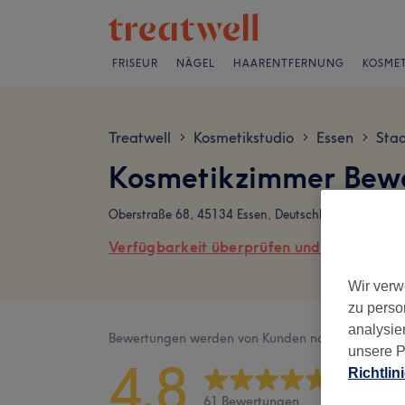
FRISEUR
NÄGEL
HAARENTFERNUNG
KOSMET
Treatwell
Kosmetikstudio
Essen
Stad
>
>
>
Kosmetikzimmer Bew
Oberstraße 68, 45134 Essen, Deutschland
Verfügbarkeit überprüfen und online buch
Wir verw
zu perso
analysie
Bewertungen werden von Kunden nach ihrem Besu
unsere P
4,8
Richtlin
61 Bewertungen