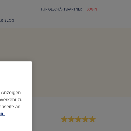
FÜR GESCHÄFTSPARTNER
LOGIN
ER BLOG
d Anzeigen
nverkehr zu
ebseite an
e-
rvice