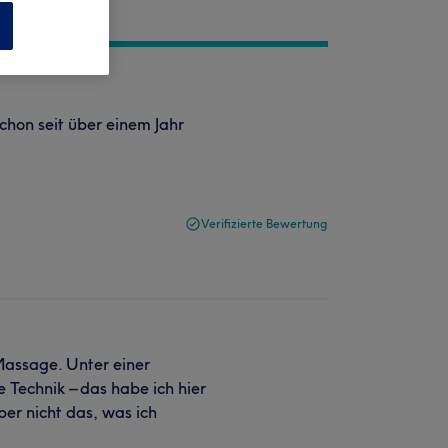
n
chon seit über einem Jahr
Verifizierte Bewertung
Massage. Unter einer
 Technik – das habe ich hier
ber nicht das, was ich