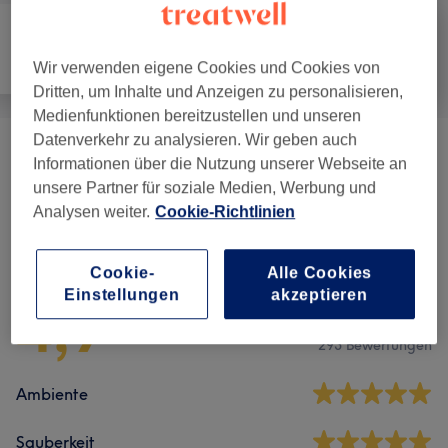
Alle
Gesicht
Körper
Wir verwenden eigene Cookies und Cookies von
Dritten, um Inhalte und Anzeigen zu personalisieren,
Medienfunktionen bereitzustellen und unseren
Datenverkehr zu analysieren. Wir geben auch
Körperbehandlungen
(
2
)
ab 35 €
Informationen über die Nutzung unserer Webseite an
unsere Partner für soziale Medien, Werbung und
Analysen weiter.
Cookie-Richtlinien
Salonbewertungen
Cookie-
Alle Cookies
Einstellungen
akzeptieren
4,9
293 Bewertungen
Ambiente
Sauberkeit