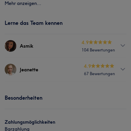
Mehr anzeigen...
Lerne das Team kennen
4.9
Asmik
104 Bewertungen
Services
4.9
Jeanette
67 Bewertungen
Nägel
Körper
Gesicht
Services
Was unsere Kunden über Asmik sagen
Besonderheiten
Körper
Gesicht
Professionell
19
Kompetent
10
Gründlich
6
Was unsere Kunden über Jeanette sagen
Herzlich
5
Zahlungsmöglichkeiten
Barzahlung