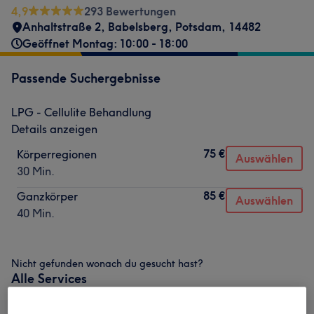
4,9
293 Bewertungen
Anhaltstraße 2
,
Babelsberg, Potsdam
,
14482
Geöffnet Montag: 10:00 - 18:00
Passende Suchergebnisse
LPG - Cellulite Behandlung
Details anzeigen
75 €
Körperregionen
Auswählen
30 Min.
85 €
Ganzkörper
Auswählen
40 Min.
Nicht gefunden wonach du gesucht hast?
Alle Services