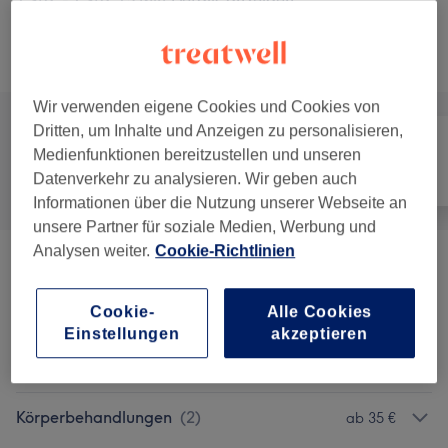
1 Std. - 1 Std. 15 Min.
Details anzeigen
Alle Services
Wir verwenden eigene Cookies und Cookies von
Dritten, um Inhalte und Anzeigen zu personalisieren,
Medienfunktionen bereitzustellen und unseren
Alle
Gesicht
Körper
Datenverkehr zu analysieren. Wir geben auch
Informationen über die Nutzung unserer Webseite an
unsere Partner für soziale Medien, Werbung und
Analysen weiter.
Cookie-Richtlinien
Gesichtsbehandlungen
(
13
)
ab 15 €
Cookie-
Alle Cookies
Augenbrauen & Wimpernbehandlungen
(
4
)
ab 10 €
Einstellungen
akzeptieren
Make-Up
(
1
)
100 €
Körperbehandlungen
(
2
)
ab 35 €