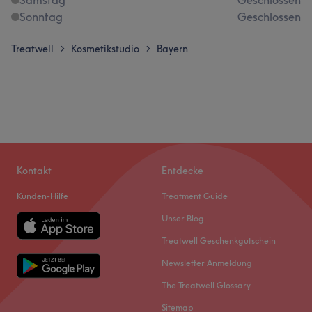
Sonntag
Geschlossen
Treatwell
Kosmetikstudio
Bayern
>
>
Kontakt
Entdecke
Kunden-Hilfe
Treatment Guide
Unser Blog
Treatwell Geschenkgutschein
Newsletter Anmeldung
The Treatwell Glossary
Sitemap