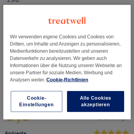
2 Std.
Nicht gefunden wonach du gesucht hast?
Alle Services
Wir verwenden eigene Cookies und Cookies von
Dritten, um Inhalte und Anzeigen zu personalisieren,
Wimpernverlängerungen
(
1
)
ab 55 €
Medienfunktionen bereitzustellen und unseren
Datenverkehr zu analysieren. Wir geben auch
Gesichtsbehandlungen
(
6
)
ab 73 €
Informationen über die Nutzung unserer Webseite an
unsere Partner für soziale Medien, Werbung und
Analysen weiter.
Cookie-Richtlinien
Salonbewertungen
Cookie-
Alle Cookies
5,0
Einstellungen
akzeptieren
50 Bewertungen
Ambiente