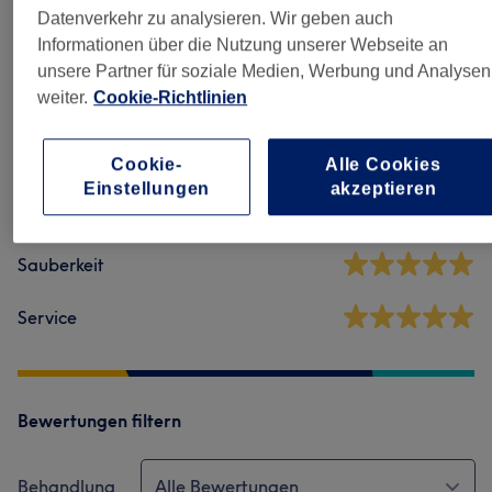
Datenverkehr zu analysieren. Wir geben auch
Salonbewertungen
Informationen über die Nutzung unserer Webseite an
unsere Partner für soziale Medien, Werbung und Analysen
weiter.
Cookie-Richtlinien
4,7
290 Bewertungen
Cookie-
Alle Cookies
Einstellungen
akzeptieren
Ambiente
Sauberkeit
Service
Bewertungen filtern
Behandlung
Alle Bewertungen