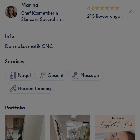
Marina
4.8
Chef Kosmetikerin
215 Bewertungen
Skincare Spezialistin
Info
Dermakosmetik CNC
Services
Nägel
Gesicht
Massage
Haarentfernung
Portfolio