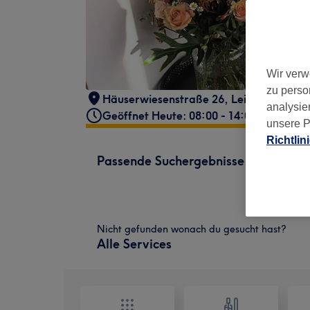
Wir verw
zu perso
Häuserwiesenstraße 26
,
Leinfelden-Ech
analysie
Geöffnet Heute: 08:00 - 14:00
unsere P
Richtlin
Passende Suchergebnisse
Nicht gefunden wonach du gesucht hast?
Alle Services