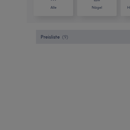
Alle
Nägel
H
Preisliste
(
9
)