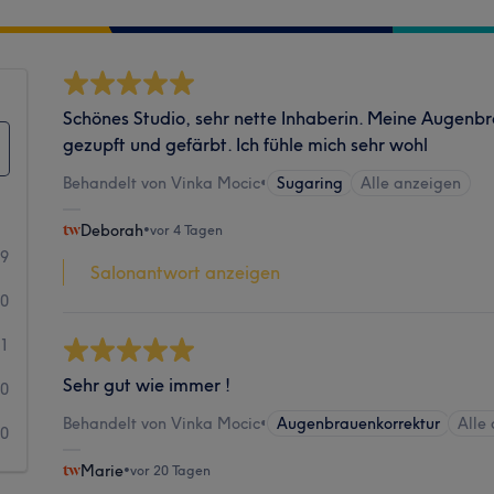
Schönes Studio, sehr nette Inhaberin. Meine Augen
gezupft und gefärbt. Ich fühle mich sehr wohl
Behandelt von Vinka Mocic
•
Sugaring
Alle anzeigen
Deborah
•
vor 4 Tagen
39
Salonantwort anzeigen
0
1
Sehr gut wie immer !
0
Behandelt von Vinka Mocic
•
Augenbrauenkorrektur
Alle
0
Marie
•
vor 20 Tagen