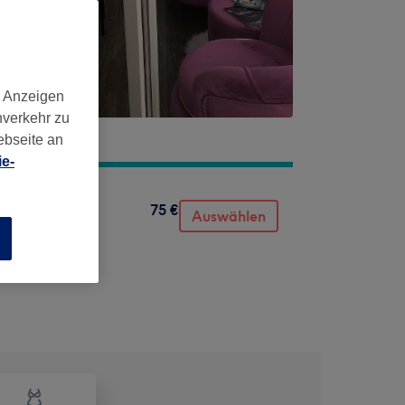
d Anzeigen
nverkehr zu
ebseite an
e-
75 €
Auswählen
n