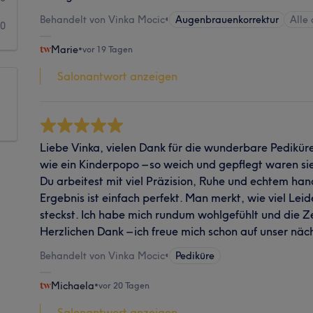
Behandelt von Vinka Mocic
•
Augenbrauenkorrektur
Alle
0
Marie
•
vor 19 Tagen
Salonantwort anzeigen
Liebe Vinka, vielen Dank für die wunderbare Pediküre
wie ein Kinderpopo – so weich und gepflegt waren si
Du arbeitest mit viel Präzision, Ruhe und echtem ha
Ergebnis ist einfach perfekt. Man merkt, wie viel Leid
steckst. Ich habe mich rundum wohlgefühlt und die Ze
Herzlichen Dank – ich freue mich schon auf unser nä
Behandelt von Vinka Mocic
•
Pediküre
Michaela
•
vor 20 Tagen
Salonantwort anzeigen