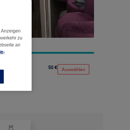
d Anzeigen
nverkehr zu
ebseite an
e-
50 €
Auswählen
n