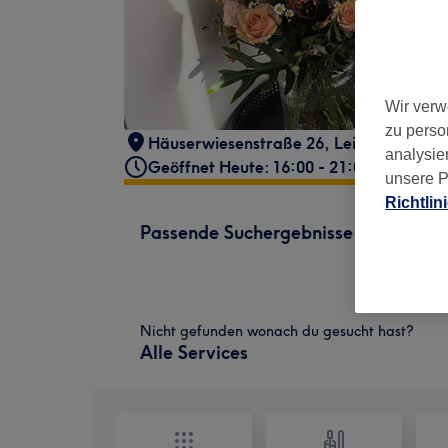
Wir verw
zu perso
Häuserwiesenstraße 26
,
Leinfelden-Ech
analysie
Geöffnet Heute: 16:00 - 21:00
unsere P
Richtlin
Passende Suchergebnisse
Nicht gefunden wonach du gesucht hast?
Alle Services