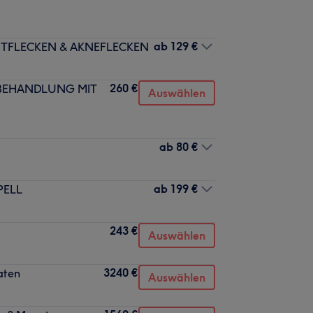
ab
129 €
NTFLECKEN & AKNEFLECKEN
260 €
SBEHANDLUNG MIT
Auswählen
ab
80 €
ab
199 €
PELL
243 €
Auswählen
3240 €
aten
Auswählen