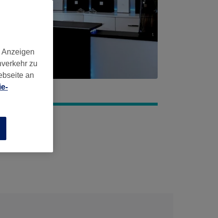
d Anzeigen
nverkehr zu
ebseite an
e-
n