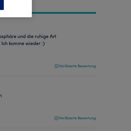
n
phäre und die ruhige Art
. Ich komme wieder :)
Verifizierte Bewertung
n
Verifizierte Bewertung