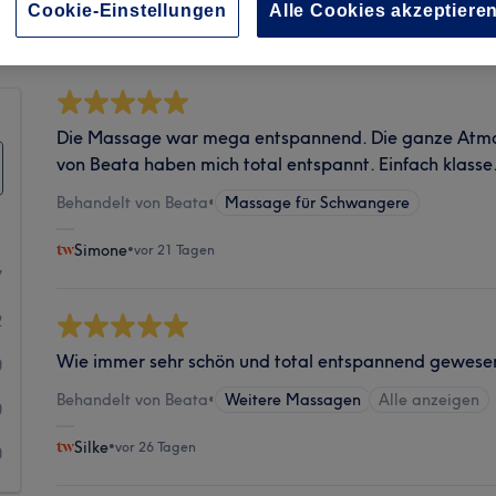
Sauberkeit
Cookie-Einstellungen
Alle Cookies akzeptiere
Die Massage war mega entspannend. Die ganze Atmos
von Beata haben mich total entspannt. Einfach klasse
Behandelt von Beata
•
Massage für Schwangere
Simone
•
vor 21 Tagen
7
2
Wie immer sehr schön und total entspannend gewese
0
Behandelt von Beata
•
Weitere Massagen
Alle anzeigen
0
Silke
•
vor 26 Tagen
0