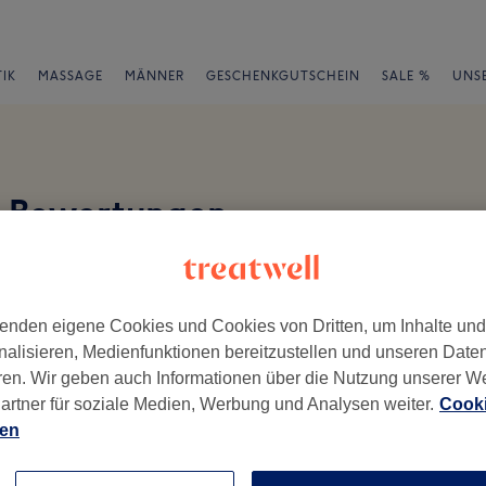
IK
MASSAGE
MÄNNER
GESCHENKGUTSCHEIN
SALE %
UNS
a Bewertungen
en
enden eigene Cookies und Cookies von Dritten, um Inhalte un
nalisieren, Medienfunktionen bereitzustellen und unseren Date
ren. Wir geben auch Informationen über die Nutzung unserer W
artner für soziale Medien, Werbung und Analysen weiter.
Cooki
ch geschrieben.
ien
Ambiente
Se