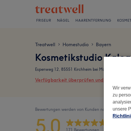
FRISEUR
NÄGEL
HAARENTFERNUNG
KOSMET
Treatwell
Homestudio
Bayern
>
>
Kosmetikstudio Kale
Espenweg 12, 85551 Kirchheim bei München
Verfügbarkeit überprüfen und online buch
Wir verw
zu perso
analysie
unsere P
Bewertungen werden von Kunden nach ihrem Besu
Richtlin
5,0
171 Bewertungen