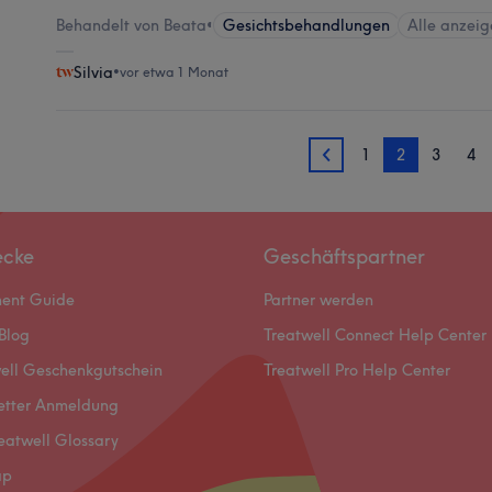
Behandelt von Beata
•
Gesichtsbehandlungen
Alle anzeig
Silvia
•
vor etwa 1 Monat
1
2
3
4
1
ecke
Geschäftspartner
ment Guide
Partner werden
Blog
Treatwell Connect Help Center
ell Geschenkgutschein
Treatwell Pro Help Center
etter Anmeldung
eatwell Glossary
ap