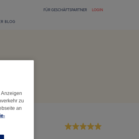
FÜR GESCHÄFTSPARTNER
LOGIN
ER BLOG
d Anzeigen
nverkehr zu
ebseite an
e-
rvice