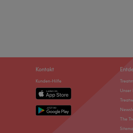
Kontakt
Entd
Kunden-Hilfe
Treat
Unser 
Treatw
Newsl
The Tr
Sitem