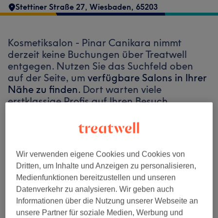
Stettiner Straße 27
,
Wiesbaden
,
65203
Kosmetiksalon - Pinar Canikara nimmt
derzeit keine Buchungen über Treatwell
entgegen. Nutzen Sie das Suchfeld oben
auf der Seite, um
verfügbare Salons in Ihrer
Nähe zu finden.
Dort warten viele
erstklassige Profis auf Ihren Besuch.
Finde die besten Salons in deiner Nähe
Wir verwenden eigene Cookies und Cookies von
Dritten, um Inhalte und Anzeigen zu personalisieren,
Medienfunktionen bereitzustellen und unseren
Datenverkehr zu analysieren. Wir geben auch
Auf Treatwell finden
Informationen über die Nutzung unserer Webseite an
unsere Partner für soziale Medien, Werbung und