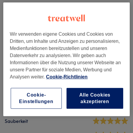
Extras
(
3
)
ab 6,50 €
Wimpern & Augenbrauen Styling
(
8
)
ab 7,50 €
Wir verwenden eigene Cookies und Cookies von
Gesichtsbehandlungen
(
8
)
ab 60 €
Dritten, um Inhalte und Anzeigen zu personalisieren,
Medienfunktionen bereitzustellen und unseren
Datenverkehr zu analysieren. Wir geben auch
Salonbewertungen
Informationen über die Nutzung unserer Webseite an
unsere Partner für soziale Medien, Werbung und
Analysen weiter.
Cookie-Richtlinien
4,8
21 Bewertungen
Cookie-
Alle Cookies
Einstellungen
akzeptieren
Ambiente
Sauberkeit