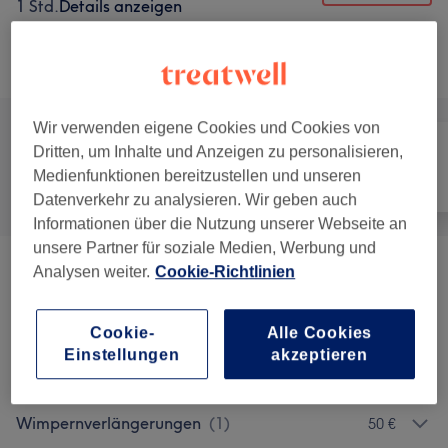
1 Std.
Details anzeigen
Alle Services
Wir verwenden eigene Cookies und Cookies von
Dritten, um Inhalte und Anzeigen zu personalisieren,
Medienfunktionen bereitzustellen und unseren
Alle
Nägel
Gesicht
Datenverkehr zu analysieren. Wir geben auch
Informationen über die Nutzung unserer Webseite an
unsere Partner für soziale Medien, Werbung und
Analysen weiter.
Cookie-Richtlinien
Augenbrauen & Wimpernbehandlungen
(
2
)
ab 40 €
Gesichtsbehandlungen
(
8
)
ab 50 €
Cookie-
Alle Cookies
Einstellungen
akzeptieren
Maniküre & Pediküre
(
6
)
ab 35 €
Wimpernverlängerungen
(
1
)
50 €