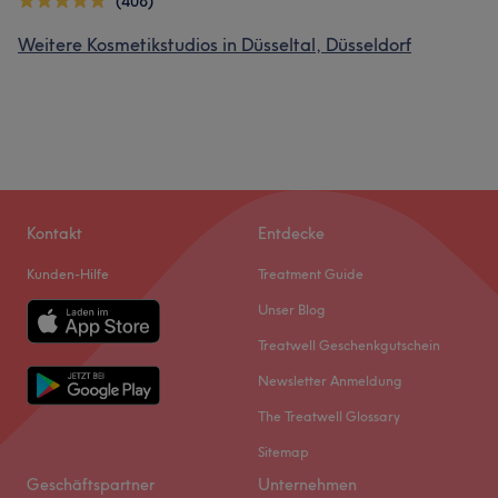
(408)
Weitere Kosmetikstudios in Düsseltal, Düsseldorf
Kontakt
Entdecke
Kunden-Hilfe
Treatment Guide
Unser Blog
Treatwell Geschenkgutschein
Newsletter Anmeldung
The Treatwell Glossary
Sitemap
Geschäftspartner
Unternehmen