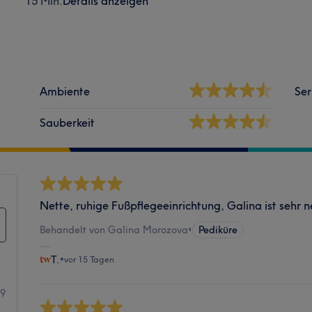
15 Min.
Details anzeigen
Ambiente
Ser
Sauberkeit
Nette, ruhige Fußpflegeeinrichtung, Galina ist sehr n
Behandelt von Galina Morozova
•
Pediküre
T.
•
vor 15 Tagen
09