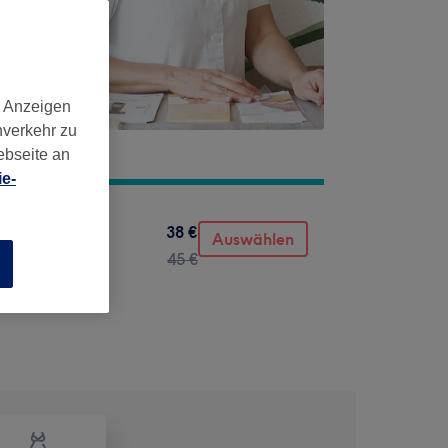
d Anzeigen
nverkehr zu
ebseite an
e-
38 €
Auswählen
45 €
n