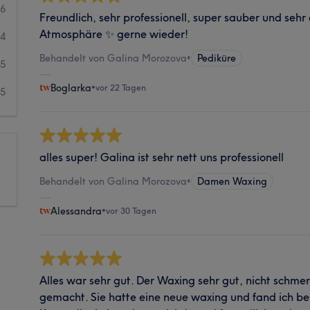
56
Freundlich, sehr professionell, super sauber und se
Atmosphäre ✨ gerne wieder!
24
Behandelt von Galina Morozova
•
Pediküre
5
Boglarka
•
vor 22 Tagen
5
alles super! Galina ist sehr nett uns professionell
Behandelt von Galina Morozova
•
Damen Waxing
Alessandra
•
vor 30 Tagen
Alles war sehr gut. Der Waxing sehr gut, nicht schmer
gemacht. Sie hatte eine neue waxing und fand ich bes