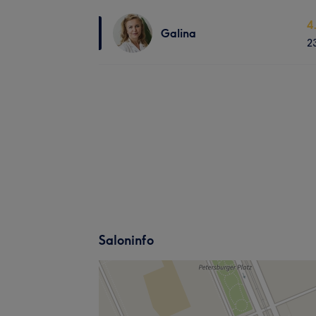
4
Galina
2
Saloninfo