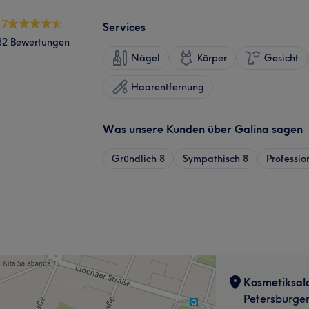
.7
Services
32 Bewertungen
Nägel
Körper
Gesicht
Haarentfernung
Was unsere Kunden über Galina sagen
Gründlich
8
Sympathisch
8
Professio
Kosmetiksalo
Petersburger