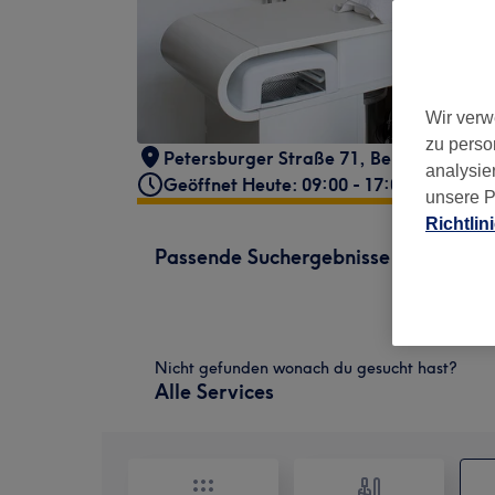
Wir verw
zu perso
Petersburger Straße 71
,
Berlin, Friedri
analysie
Geöffnet Heute: 09:00 - 17:00
unsere P
Richtlin
Passende Suchergebnisse
Nicht gefunden wonach du gesucht hast?
Alle Services