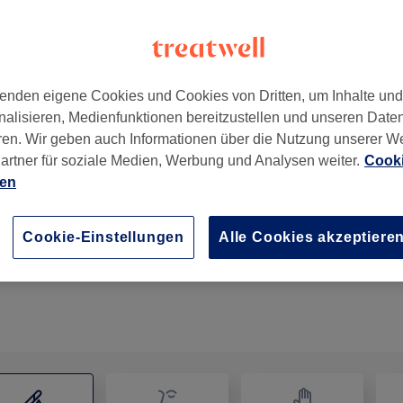
enden eigene Cookies und Cookies von Dritten, um Inhalte un
nalisieren, Medienfunktionen bereitzustellen und unseren Date
chshain
,
10249
ren. Wir geben auch Informationen über die Nutzung unserer W
artner für soziale Medien, Werbung und Analysen weiter.
Cooki
ien
Damen Waxing Brasilien - Bikini-Dreieck
40 Min.
Details anzeigen
Cookie-Einstellungen
Alle Cookies akzeptiere