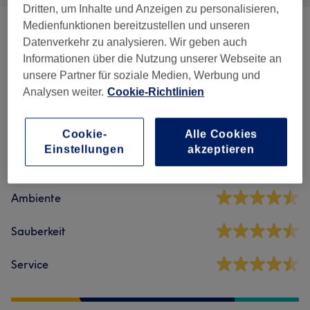
Dritten, um Inhalte und Anzeigen zu personalisieren,
Medienfunktionen bereitzustellen und unseren
Maniküre & Fußpflege
(
7
)
ab 22 €
Datenverkehr zu analysieren. Wir geben auch
Informationen über die Nutzung unserer Webseite an
unsere Partner für soziale Medien, Werbung und
Salonbewertungen
Analysen weiter.
Cookie-Richtlinien
4,6
Cookie-
Alle Cookies
Einstellungen
akzeptieren
355 Bewertungen
Ambiente
Sauberkeit
Service