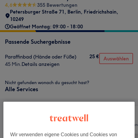
4,6
355 Bewertungen
Petersburger Straße 71
,
Berlin, Friedrichshain
,
10249
Geöffnet Montag: 09:00 - 18:00
Passende Suchergebnisse
25 €
Paraffinbad (Hände oder Füße)
Auswählen
45 Min.
Details anzeigen
Nicht gefunden wonach du gesucht hast?
Alle Services
Alle
Nägel
Haarentfernun
Wir verwenden eigene Cookies und Cookies von