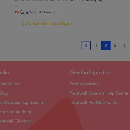
Karin
•
vor 10 Monaten
Salonantwort anzeigen
1
2
3
4
1
ecke
Geschäftspartner
ment Guide
Partner werden
Blog
Treatwell Connect Help Center
ell Geschenkgutschein
Treatwell Pro Help Center
etter Anmeldung
eatwell Glossary