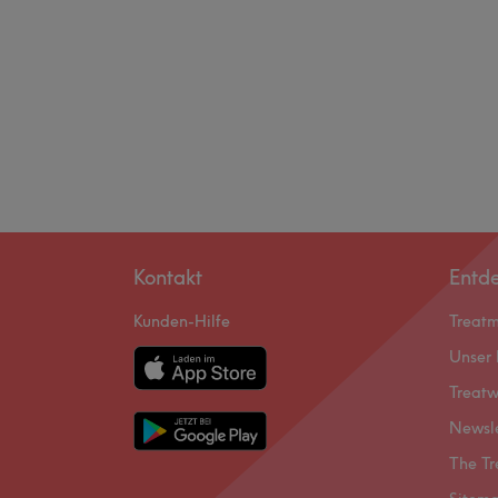
Kontakt
Entd
Kunden-Hilfe
Treat
Unser 
Treatw
Newsl
The Tr