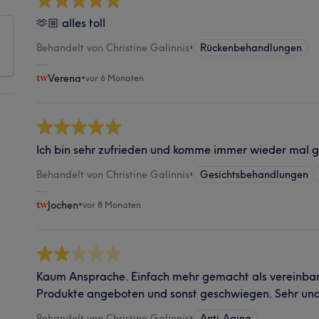
🫶🏼 alles toll
Behandelt von Christine Galinnis
•
Rückenbehandlungen
Verena
•
vor 6 Monaten
Ich bin sehr zufrieden und komme immer wieder mal g
Behandelt von Christine Galinnis
•
Gesichtsbehandlungen
Jochen
•
vor 8 Monaten
Kaum Ansprache. Einfach mehr gemacht als vereinbar
Produkte angeboten und sonst geschwiegen. Sehr un
Behandelt von Christine Galinnis
•
Anti-Aging