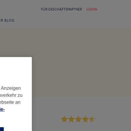
FÜR GESCHÄFTSPARTNER
LOGIN
ER BLOG
d Anzeigen
nverkehr zu
ebseite an
e-
rvice