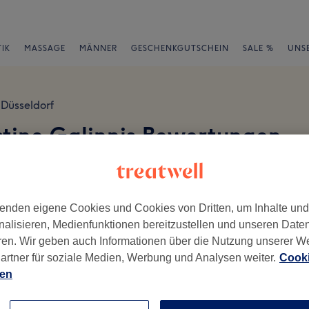
IK
MASSAGE
MÄNNER
GESCHENKGUTSCHEIN
SALE %
UNS
Düsseldorf
istine Galinnis Bewertungen
en
enden eigene Cookies und Cookies von Dritten, um Inhalte un
nalisieren, Medienfunktionen bereitzustellen und unseren Date
ren. Wir geben auch Informationen über die Nutzung unserer W
ch geschrieben.
artner für soziale Medien, Werbung und Analysen weiter.
Cooki
ien
Ambiente
Se