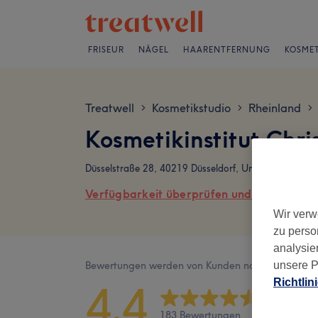
FRISEUR
NÄGEL
HAARENTFERNUNG
KOSMET
Treatwell
Kosmetikstudio
Rheinland
>
>
>
Kosmetikinstitut Chr
Düsselstraße 28, 40219 Düsseldorf, Unterbilk
Verfügbarkeit überprüfen und online buch
Wir verw
zu perso
analysie
Bewertungen werden von Kunden nach ihrem Besu
unsere P
Richtlin
4,4
183 Bewertungen