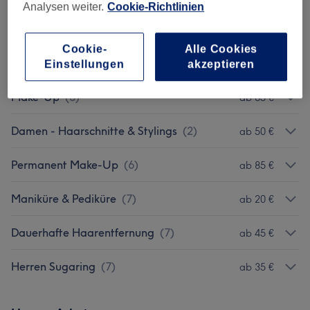
Analysen weiter.
Cookie-Richtlinien
Augenbrauen & Wimpernbehandlungen
(
6
)
ab 25 €
Cookie-
Alle Cookies
Damen Waxing
(
1
)
10 €
Einstellungen
akzeptieren
Make-Up
(
5
)
ab 65 €
Damen - Haarschnitte & Stylings
(
2
)
ab 50 €
Permanent Make-Up
(
6
)
ab 85 €
Maniküre & Pediküre
(
7
)
ab 20 €
Dauerhafte Haarentfernung
(
7
)
ab 45 €
Herren Sugaring
(
7
)
ab 35 €