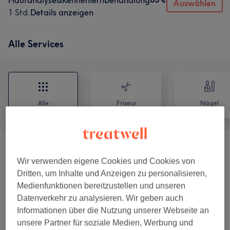
Hautanalyse&Kennenlernbehandlung
Auswählen
1 Std.
Details anzeigen
Alle Services
Alle
Friseur
Nägel
Sugaring
(
7
)
ab 35 €
Wir verwenden eigene Cookies und Cookies von
Dritten, um Inhalte und Anzeigen zu personalisieren,
KOPFHAU
(
1
)
50 €
Medienfunktionen bereitzustellen und unseren
Datenverkehr zu analysieren. Wir geben auch
KOPFHAUTPFLEGE
(
4
)
ab 50 €
Informationen über die Nutzung unserer Webseite an
unsere Partner für soziale Medien, Werbung und
Gesichtsbehandlungen
(
16
)
ab 40 €