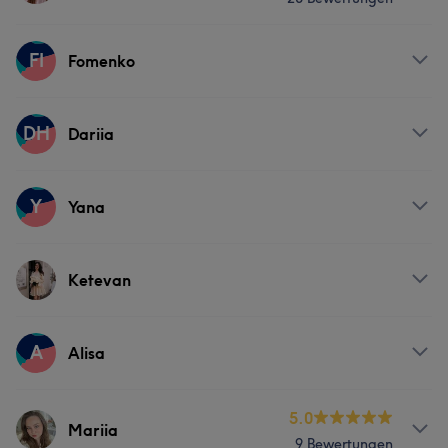
Körper
Friseur
Haarentfernung
Services
FI
Fomenko
Nägel
Haarentfernung
Services
DH
Dariia
Portfolio
Nägel
Haarentfernung
Services
Y
Yana
Nägel
Haarentfernung
Services
Ketevan
Gesicht
Haarentfernung
Services
A
Alisa
Gesicht
Haarentfernung
Services
5.0
Mariia
9 Bewertungen