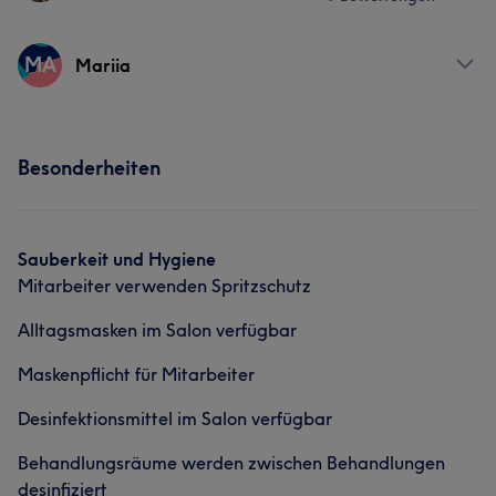
Körper
Haarentfernung
Services
MA
Mariia
Friseur
Gesicht
Haarentfernung
Services
Besonderheiten
Portfolio
Friseur
Gesicht
Haarentfernung
Sauberkeit und Hygiene
Mitarbeiter verwenden Spritzschutz
Alltagsmasken im Salon verfügbar
Maskenpflicht für Mitarbeiter
Desinfektionsmittel im Salon verfügbar
Behandlungsräume werden zwischen Behandlungen
desinfiziert