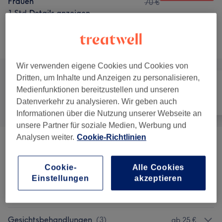
Frauen
70 €
1 Std.
Details anzeigen
Alle Services
Wir verwenden eigene Cookies und Cookies von
Dritten, um Inhalte und Anzeigen zu personalisieren,
Medienfunktionen bereitzustellen und unseren
Alle
Gesicht
Massage
Datenverkehr zu analysieren. Wir geben auch
Informationen über die Nutzung unserer Webseite an
unsere Partner für soziale Medien, Werbung und
Analysen weiter.
Cookie-Richtlinien
TDA Teil Behandlung
(
1
)
ab 30 €
Cookie-
Alle Cookies
Augenbrauen- & Wimpernbehandlung
(
1
)
ab 20 €
Einstellungen
akzeptieren
Maniküre & Pediküre
(
2
)
ab 10 €
Gesichtsbehandlungen
(
3
)
ab 25 €