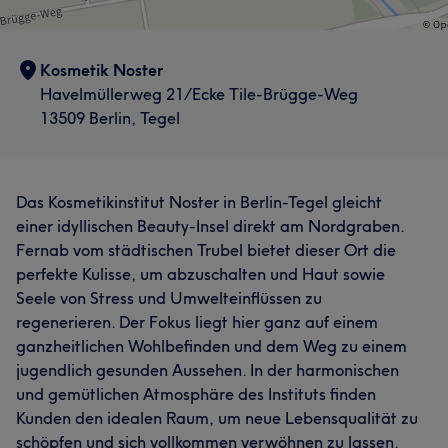
Kosmetik Noster
Havelmüllerweg 21/Ecke Tile-Brügge-Weg
13509 Berlin, Tegel
Das Kosmetikinstitut Noster in Berlin-Tegel gleicht
einer idyllischen Beauty-Insel direkt am Nordgraben.
Fernab vom städtischen Trubel bietet dieser Ort die
perfekte Kulisse, um abzuschalten und Haut sowie
Seele von Stress und Umwelteinflüssen zu
regenerieren. Der Fokus liegt hier ganz auf einem
ganzheitlichen Wohlbefinden und dem Weg zu einem
jugendlich gesunden Aussehen. In der harmonischen
und gemütlichen Atmosphäre des Instituts finden
Was unsere Kunden über Christine sagen
Kunden den idealen Raum, um neue Lebensqualität zu
schöpfen und sich vollkommen verwöhnen zu lassen.
Kompetent
35
Professionell
33
Herzlich
26