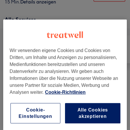
15 Min.
Details anzeigen
Alle Services
Wir verwenden eigene Cookies und Cookies von
Alle
Haarentfernung
Gesicht
Dritten, um Inhalte und Anzeigen zu personalisieren,
Medienfunktionen bereitzustellen und unseren
Datenverkehr zu analysieren. Wir geben auch
Informationen über die Nutzung unserer Webseite an
Zahnschmuck
(
3
)
ab 26,25 €
unsere Partner für soziale Medien, Werbung und
Analysen weiter.
Cookie-Richtlinien
Paket - Behandlungen
(
3
)
ab 80 €
Cookie-
Alle Cookies
Analyse
(
1
)
28 €
Einstellungen
akzeptieren
Klassische Gesichtsbehandlung
(
2
)
ab 55 €