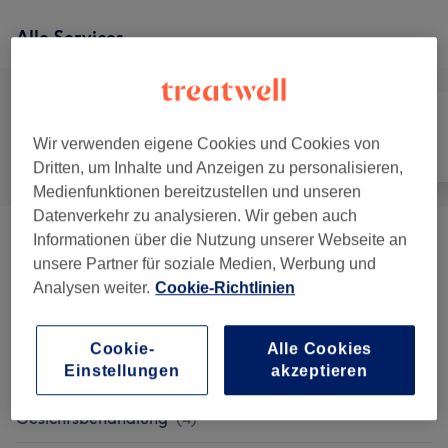
Alle Services
Wir verwenden eigene Cookies und Cookies von
Alle
Nägel
Gesicht
Dritten, um Inhalte und Anzeigen zu personalisieren,
Medienfunktionen bereitzustellen und unseren
Datenverkehr zu analysieren. Wir geben auch
Informationen über die Nutzung unserer Webseite an
Gesichtsbehandlungen
(
7
)
ab 25 €
unsere Partner für soziale Medien, Werbung und
Analysen weiter.
Cookie-Richtlinien
Augenbrauen & Wimpernbehandlungen
(
4
)
ab 18 €
Maniküre & Pediküre
(
5
)
ab 54 €
Cookie-
Alle Cookies
Einstellungen
akzeptieren
Zubuchbare Extras In Verbindung Mit Einer
ab 5 €
Gesichtsbehandlung
(
4
)