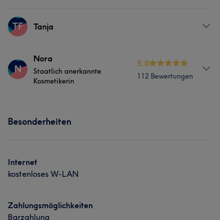
TF
Tanja
Services
Nora
5.0
N
Staatlich anerkannte
112 Bewertungen
Gesicht
Kosmetikerin
Services
Besonderheiten
Nägel
Gesicht
Was unsere Kunden über Nora sagen
Internet
kostenloses W-LAN
Sympathisch
9
Kompetent
9
Professionell
6
Erfahren
6
Zahlungsmöglichkeiten
Barzahlung