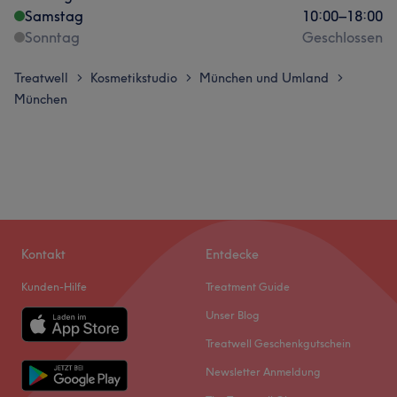
Samstag
10:00
–
18:00
Sonntag
Geschlossen
Treatwell
Kosmetikstudio
München und Umland
>
>
>
München
Kontakt
Entdecke
Kunden-Hilfe
Treatment Guide
Unser Blog
Treatwell Geschenkgutschein
Newsletter Anmeldung