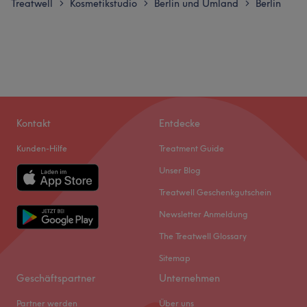
Treatwell
Kosmetikstudio
Berlin und Umland
Berlin
>
>
>
Kontakt
Entdecke
Kunden-Hilfe
Treatment Guide
Unser Blog
Treatwell Geschenkgutschein
Newsletter Anmeldung
The Treatwell Glossary
Sitemap
Geschäftspartner
Unternehmen
Partner werden
Über uns