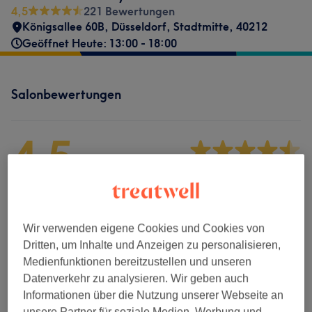
4,5
221 Bewertungen
Königsallee 60B
,
Düsseldorf, Stadtmitte
,
40212
Geöffnet Heute: 13:00 - 18:00
Salonbewertungen
4,5
221 Bewertungen
Ambiente
Wir verwenden eigene Cookies und Cookies von
Sauberkeit
Dritten, um Inhalte und Anzeigen zu personalisieren,
Medienfunktionen bereitzustellen und unseren
Service
Datenverkehr zu analysieren. Wir geben auch
Informationen über die Nutzung unserer Webseite an
unsere Partner für soziale Medien, Werbung und