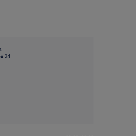
k
ße 24