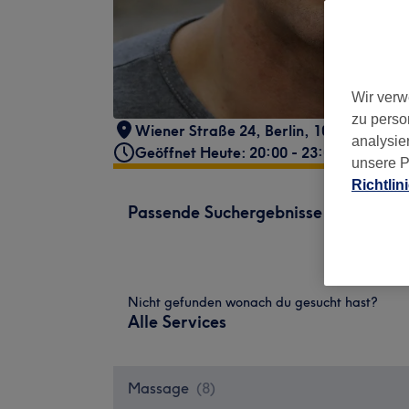
Wir verw
zu perso
Wiener Straße 24
,
Berlin
,
10999
analysie
Geöffnet Heute: 20:00 - 23:00
unsere P
Richtlin
Passende Suchergebnisse
Nicht gefunden wonach du gesucht hast?
Alle Services
Massage
(
8
)