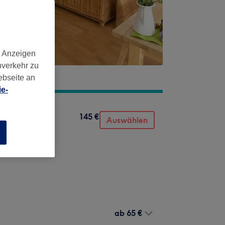
d Anzeigen
nverkehr zu
ebseite an
e-
145 €
Auswählen
n
ab
65 €