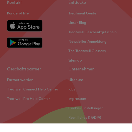
Kontakt
Entdecke
Kunden-Hilfe
Treatment Guide
Unser Blog
Treatwell Geschenkgutschein
Newsletter Anmeldung
The Treatwell Glossary
Sitemap
Geschäftspartner
Unternehmen
Partner werden
Über uns
Treatwell Connect Help Center
Jobs
Treatwell Pro Help Center
Impressum
Cookie-Einstellungen
Rechtliches & GDPR