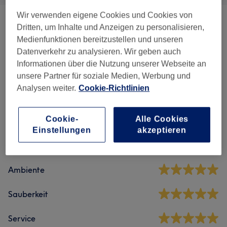
Wir verwenden eigene Cookies und Cookies von
Gesichtsbehandlungen
(
5
)
ab 79 €
Dritten, um Inhalte und Anzeigen zu personalisieren,
Medienfunktionen bereitzustellen und unseren
Augenbrauen & Wimpern
(
6
)
ab 8 €
Datenverkehr zu analysieren. Wir geben auch
Informationen über die Nutzung unserer Webseite an
unsere Partner für soziale Medien, Werbung und
Analysen weiter.
Cookie-Richtlinien
Salonbewertungen
Cookie-
Alle Cookies
4,9
Einstellungen
akzeptieren
145 Bewertungen
Ambiente
Sauberkeit
Service