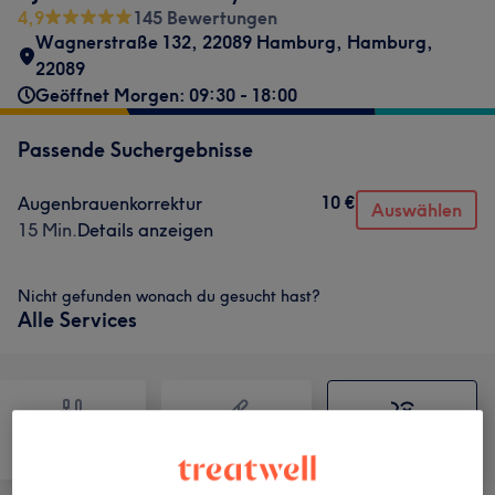
4,9
145 Bewertungen
Wagnerstraße 132, 22089 Hamburg
,
Hamburg
,
22089
Geöffnet Morgen: 09:30 - 18:00
Passende Suchergebnisse
10 €
Augenbrauenkorrektur
Auswählen
15 Min.
Details anzeigen
Nicht gefunden wonach du gesucht hast?
Alle Services
Nägel
Haarentfernung
Gesicht