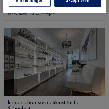
Einstellungen
akzeptieren
399 reviews
Breitscheidstraße 12, Bosch Areal UG, gegenüber von
Penny/Rewe, 70174 Stuttgart
Immerschön Kosmetikinstitut für
Schönheit